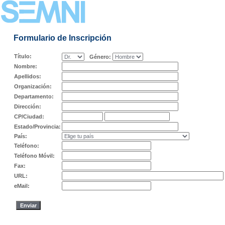
Formulario de Inscripción
Título:
Género:
Nombre:
Apellidos:
Organización:
Departamento:
Dirección:
CP/Ciudad:
Estado/Provincia:
País:
Teléfono:
Teléfono Móvil:
Fax:
URL:
eMail: